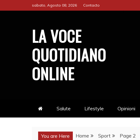
Skip
sabato, Agosto 08, 2026
Contacto
to
content
LA VOCE
QUOTIDIANO
ONLINE
Salute
Lifestyle
Opinioni
Home
Sport
Page 2
You are Here