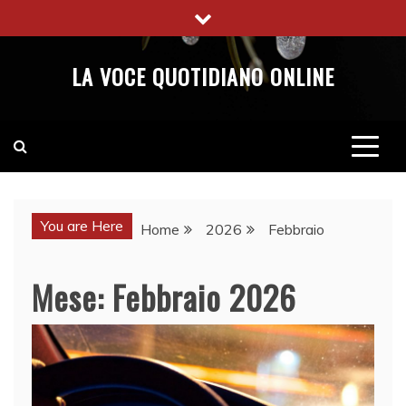
Skip
to
content
LA VOCE QUOTIDIANO ONLINE
You are Here
Home
2026
Febbraio
Mese:
Febbraio 2026