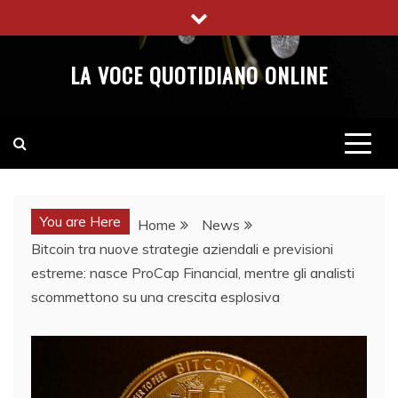
Skip
to
content
LA VOCE QUOTIDIANO ONLINE
You are Here
Home
News
Bitcoin tra nuove strategie aziendali e previsioni
estreme: nasce ProCap Financial, mentre gli analisti
scommettono su una crescita esplosiva